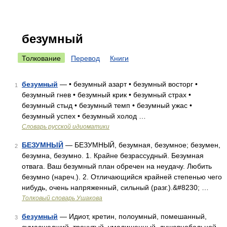
безумный
Толкование
Перевод
Книги
безумный
— • безумный азарт • безумный восторг •
1
безумный гнев • безумный крик • безумный страх •
безумный стыд • безумный темп • безумный ужас •
безумный успех • безумный холод …
Словарь русской идиоматики
БЕЗУМНЫЙ
— БЕЗУМНЫЙ, безумная, безумное; безумен,
2
безумна, безумно. 1. Крайне безрассудный. Безумная
отвага. Ваш безумный план обречен на неудачу. Любить
безумно (нареч.). 2. Отличающийся крайней степенью чего
нибудь, очень напряженный, сильный (разг.).&#8230; …
Толковый словарь Ушакова
безумный
— Идиот, кретин, полоумный, помешанный,
3