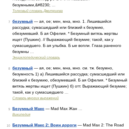
безумными,&#8230; …
Толковый словарь Дмитриева
безумный
— ая, ое; мен, мна, мно. 1. Лишившийся
7
рассудка; сумасшедший или близкий к безумию,
обезумевший. Б ая Офелия. * Безумный витязь жертвы
ищет (Пушкин). // Выражающий безумие; такой, как у
сумасшедшего. Б ая улыбка. Б ые вопли. Глаза раненого
безумны …
Энциклопедический словарь
безумный
— ая, ое; мен, мна, мно. см. тж. безумно,
8
безумность 1) а) Лишившийся рассудка; сумасшедший или
близкий к безумию, обезумевший. Б ая Офелия. * Безумный
витязь жертвы ищет (Пушкин) б) отт. Выражающий безумие;
такой, как у сумасшедшего …
Словарь многих выражений
Безумный Макс
— Mad Max Жан …
9
Википедия
Безумный Макс 2: Воин дороги
— Mad Max 2: The Road
10