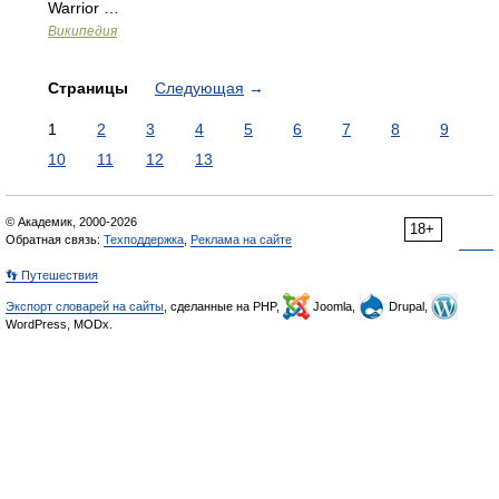
Warrior …
Википедия
Страницы
Следующая
→
1
2
3
4
5
6
7
8
9
10
11
12
13
© Академик, 2000-2026
18+
Обратная связь:
Техподдержка
,
Реклама на сайте
👣 Путешествия
Экспорт словарей на сайты
, сделанные на PHP,
Joomla,
Drupal,
WordPress, MODx.