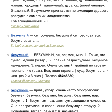
сумасшедший, тронутый, умалишенный, душевнобольной,
маньяк; юродивый, малоумный, дурачок, Божий человек,
блаженный. Безумными признаются не имеющие здравого
рассудка с самого их младенчества.
Сумасшедшими&#8230; …
Словарь синонимов
Безумный
— см. Болезнь: безумный см. Бесноваться,
4
безумствовать …
Библейская энциклопедия Брокгауза
безумный
— БЕЗУМНЫЙ, ая, ое; мен, мна. 1. То же, что
5
сумасшедший (устар.). 2. Крайне безрассудный. Безумное
намерение. 3. перен. Очень сильный, крайний по своему
проявлению (разг.). Безумная страсть. | сущ. безумность, и,
жен. (ко 2 и 3 знач.). Толковый&#8230; …
Толковый словарь Ожегова
безумный
— прил., употр. очень часто Морфология:
6
безумен, безумна, безумно, безумны; безумнее; нар.
безумно 1. Безумным называют сумасшедшего человека.
Она превратилась в совершенно безумную старуху. 2.
Поведение, взгляд, речь и т. п. называют